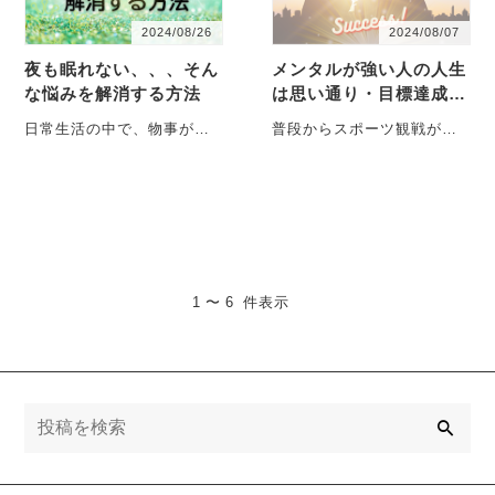
2024/08/26
2024/08/07
夜も眠れない、、、そん
メンタルが強い人の人生
な悩みを解消する方法
は思い通り・目標達成・
成功の鍵はメンタルにあ
日常生活の中で、物事がう
普段からスポーツ観戦が大
った！
まくいかなかったり、問題
好きな私はですが、今年の
や心配ごとを抱えた時や不
夏はパリオリンピックの熱
安に囚われ、夜も眠れず不
気を感じながら応援した
安・・・
り、・・・
1 〜 6 件表示
検
索