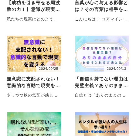
【成功を引き寄せる周波
言葉が心に与える影響と
数の力！】意識が現実・
は？その言葉は相手を強
人生・人間関係を変える
くする？弱くする？
私たちの現実はどのように
こんにちは！ コアマインド
理由
作られるのか 私たちが日々
変容コーチ／家系のトラウ
体験している現実は、実は
マ解消セラピストの中村茉
ただの偶然ではあ・・・
那です。私たちが日・・・
2024/09/25
2024/09/13
無意識に支配されない！
「自信を持てない理由は
意識的な言動で現実を変
完璧主義？ありのままの
える
自分を受け入れる方法と
少しづつ秋の気配が感じら
自信とは「ありのままの自
は」
れるようになりました。 こ
分を受け入れること」 先
んにちは！ 超心理メンタル
日、ある方から「自信をも
コーチの中・・・
つってどういうこと
な・・・