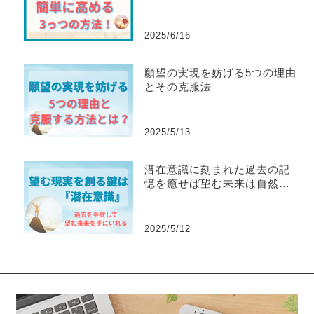
のステップ Mana’s Method
2025/6/16
願望の実現を妨げる5つの理由
とその克服法
2025/5/13
潜在意識に刻まれた過去の記
憶を癒せば望む未来は自然に
手に入る！
2025/5/12