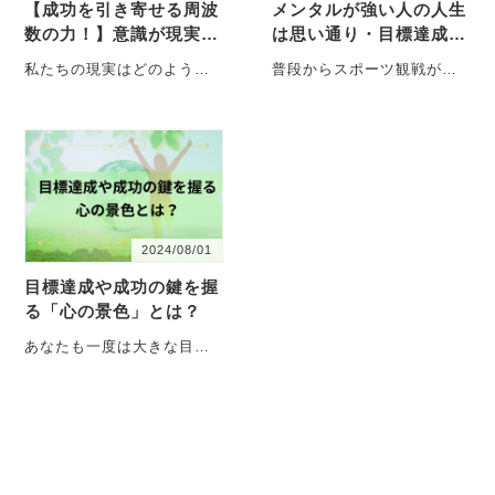
【成功を引き寄せる周波
メンタルが強い人の人生
数の力！】意識が現実・
は思い通り・目標達成・
人生・人間関係を変える
成功の鍵はメンタルにあ
私たちの現実はどのように
普段からスポーツ観戦が大
理由
った！
作られるのか 私たちが日々
好きな私はですが、今年の
体験している現実は、実は
夏はパリオリンピックの熱
ただの偶然ではあ・・・
気を感じながら応援した
り、・・・
2024/08/01
目標達成や成功の鍵を握
る「心の景色」とは？
あなたも一度は大きな目標
や夢に挑戦したいと考えた
ことがあるのではないでし
ょうか？ 個人的な夢・・・