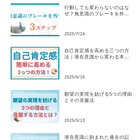
行動しても変わらないのはな
ぜ？無意識のブレーキを外す3
ステップ
2025/7/24
自己肯定感を高める三つの方
法｜潜在意識から変わる本当
のステップ Mana’s Method
2025/6/16
願望の実現を妨げる5つの理由
とその克服法
2025/5/13
潜在意識に刻まれた過去の記