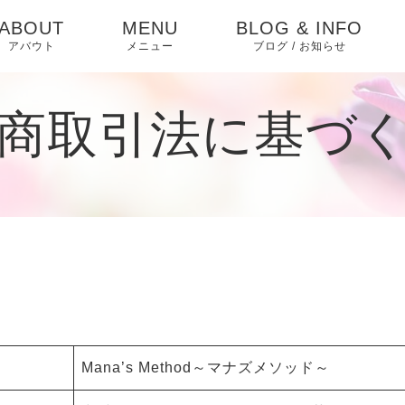
ABOUT
MENU
BLOG & INFO
アバウト
メニュー
ブログ / お知らせ
プロフィール・想い
無意識の立ち位置セ
お知らせ
商取引法に基づ
ッション
メディア掲載
コラム
経営と立ち位置 ― シ
ステムの影響
ピックアップ
お子さんの問題と無
意識の立ち位置
無意識の立ち位置理
論とは
Mana’s Method～マナズメソッド～