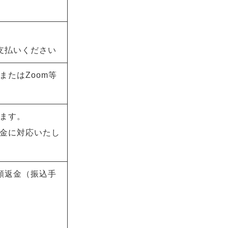
支払いください
たはZoom等
ます。
金に対応いたし
額返金（振込手
す