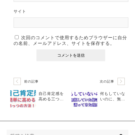
サイト
次回のコメントで使用するためブラウザーに自分
の名前、メールアドレス、サイトを保存する。
前の記事
次の記事
自己肯定感を
何もしていな
高める三つの
いのに、無視
方法｜潜在意
していた相手
識から変わる
が謝ってきた
本当のステッ
理由
プ Mana’s Me
thod
検
索