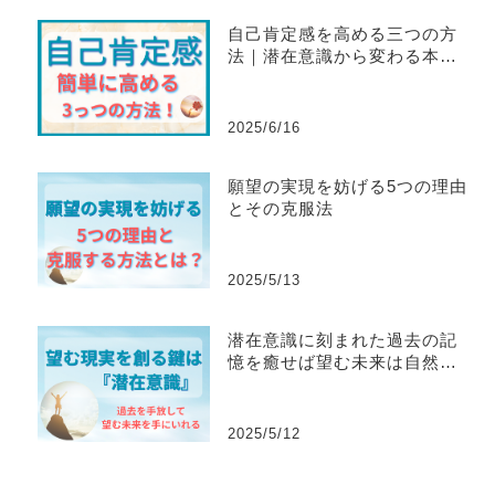
自己肯定感を高める三つの方
法｜潜在意識から変わる本当
のステップ Mana’s Method
2025/6/16
願望の実現を妨げる5つの理由
とその克服法
2025/5/13
潜在意識に刻まれた過去の記
憶を癒せば望む未来は自然に
手に入る！
2025/5/12